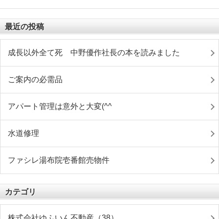
最近の投稿
成長以外全て死 中野優作社長の本を読みました
ご案内の必需品
アパート管理は意外と大変(^^ゞ
水道修理
ファシレ湯布院壱番館売物件
カテゴリ
株式会社ゆふいん不動産（38）