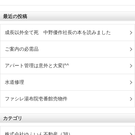
最近の投稿
成長以外全て死 中野優作社長の本を読みました
ご案内の必需品
アパート管理は意外と大変(^^ゞ
水道修理
ファシレ湯布院壱番館売物件
カテゴリ
株式会社ゆふいん不動産（38）