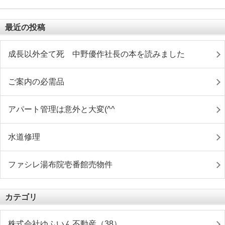
最近の投稿
成長以外全て死 中野優作社長の本を読みました
ご案内の必需品
アパート管理は意外と大変(^^ゞ
水道修理
ファシレ湯布院壱番館売物件
カテゴリ
株式会社ゆふいん不動産（38）