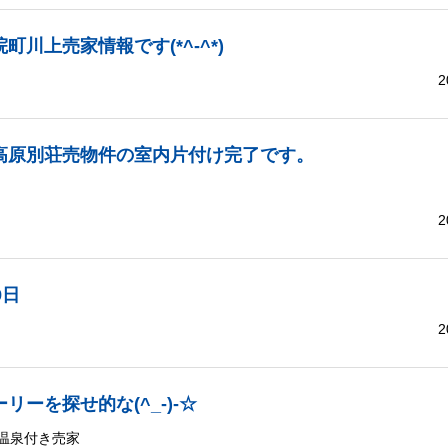
町川上売家情報です(*^-^*)
2
高原別荘売物件の室内片付け完了です。
2
9日
2
リーを探せ的な(^_-)-☆
温泉付き売家