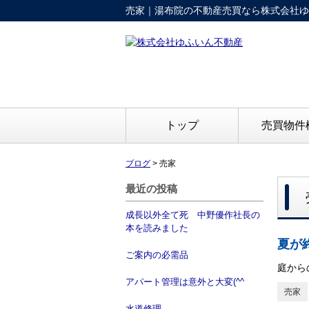
売家｜湯布院の不動産売買なら株式会社ゆ
トップ
売買物件
ブログ
>
売家
最近の投稿
成長以外全て死 中野優作社長の
本を読みました
夏が
ご案内の必需品
庭から
アパート管理は意外と大変(^^ゞ
売家
水道修理