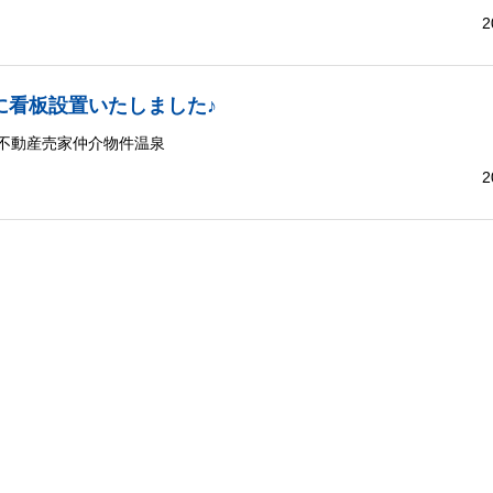
2
に看板設置いたしました♪
不動産売家仲介物件温泉
2