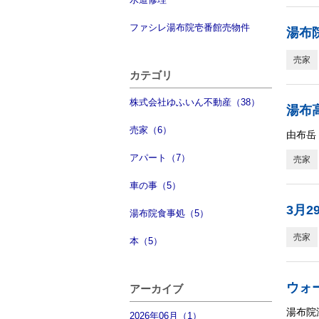
ファシレ湯布院壱番館売物件
湯布院
売家
カテゴリ
株式会社ゆふいん不動産（38）
湯布
売家（6）
由布岳
アパート（7）
売家
車の事（5）
3月2
湯布院食事処（5）
売家
本（5）
ウォー
アーカイブ
湯布院
2026年06月（1）