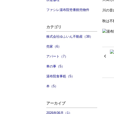
ファシレ湯布院壱番館売物件
川の音に
秋は不
カテゴリ
株式会社ゆふいん不動産（38）
売家（6）
アパート（7）
車の事（5）
湯布院食事処（5）
本（5）
アーカイブ
2026年06月（1）