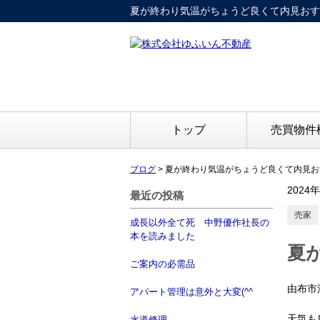
夏が終わり気温がちょうど良くて内見おすすめ
トップ
売買物件
ブログ
>
夏が終わり気温がちょうど良くて内見おすす
2024
最近の投稿
売家
成長以外全て死 中野優作社長の
本を読みました
夏
ご案内の必需品
由布市
アパート管理は意外と大変(^^ゞ
天気も
水道修理