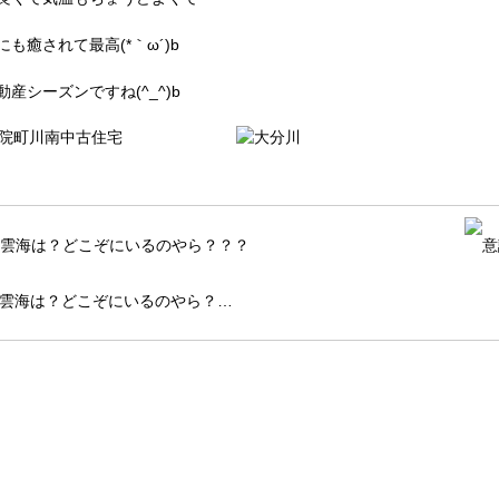
も癒されて最高(*｀ω´)b
動産シーズンですね(^_^)b
雲海は？どこぞにいるのやら？…