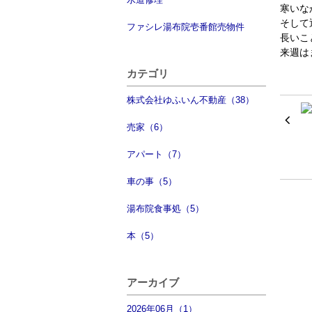
寒いな
そして
ファシレ湯布院壱番館売物件
長いこ
来週は
カテゴリ
株式会社ゆふいん不動産（38）
売家（6）
アパート（7）
車の事（5）
湯布院食事処（5）
本（5）
アーカイブ
2026年06月（1）