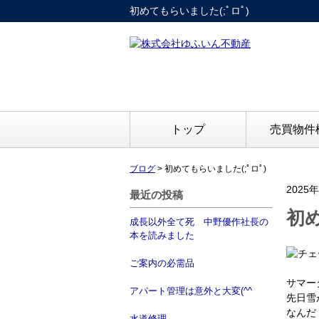
初めてもらいました(;ﾟロﾟ)
トップ
売買物件
ブログ
>
初めてもらいました(;ﾟロﾟ)
2025
最近の投稿
初め
成長以外全て死 中野優作社長の
本を読みました
ご案内の必需品
サマー
アパート管理は意外と大変(^^ゞ
先日雪
なんだ
水道修理