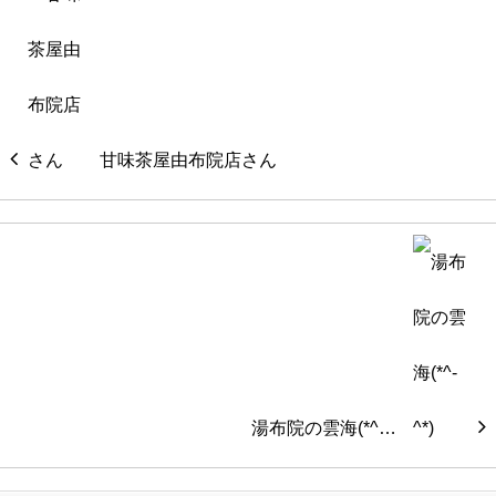
甘味茶屋由布院店さん
湯布院の雲海(*^…