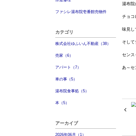
湯布院
ファシレ湯布院壱番館売物件
チョコ
味見し
カテゴリ
そしてデ
株式会社ゆふいん不動産（38）
センス
売家（6）
アパート（7）
あ～セ
車の事（5）
湯布院食事処（5）
本（5）
アーカイブ
2026年06月（1）