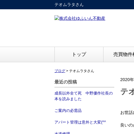
テオムラタさん
トップ
売買物件
ブログ
>
テオムラタさん
2020
最近の投稿
テ
成長以外全て死 中野優作社長の
本を読みました
ご案内の必需品
お世話
アパート管理は意外と大変(^^ゞ
良いの
水道修理