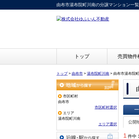
由布市湯布院町川南の分譲マンション一覧
トップ
売買物件
トップ
>
由布市
>
湯布院町川南
>
由布市湯布院
地域から探す
市区町村
由布市
市区町村選択
エリア
一覧で
湯布院町川南
公開
エリア選択
1
件中 