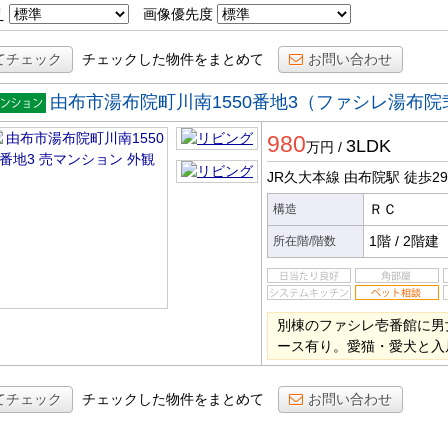
え
画像優先度
てチェック
チェックした物件をまとめて
お問い合わせ
由布市湯布院町川南1550番地3（ファシレ湯布院
マンシ
980
ン
3LDK
万円
/
JR久大本線 由布院駅
徒歩2
ＲＣ
構造
1階
/
2階建
所在階/階数
別棟のファシレ壱番館に男
ース有り。愛猫・愛犬と入
てチェック
チェックした物件をまとめて
お問い合わせ