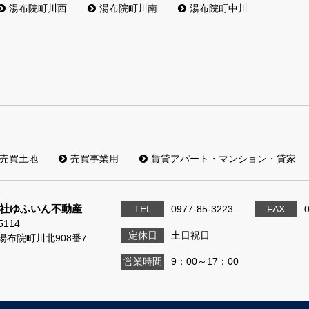
湯布院町川西
湯布院町川南
湯布院町中川
売買土地
売買事業用
賃貸アパート・マンション・貸家
社ゆふいん不動産
TEL
0977-85-3223
FAX
5114
定休日
土日祝日
湯布院町川北908番7
営業時間
9：00～17：00