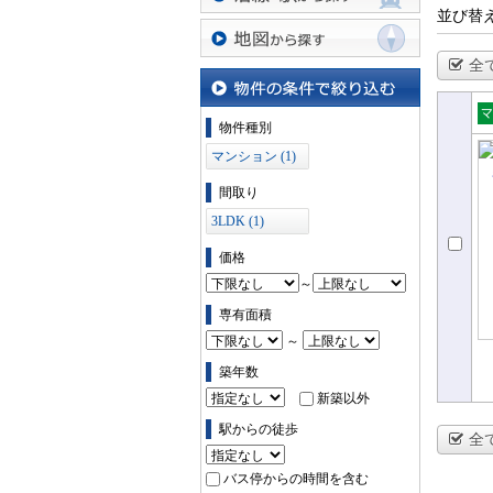
並び替
沿線・駅から探す
全
地図から探す
物件の条件で絞り込む
物件種別
売
マンション (1)
ョ
間取り
3LDK (1)
価格
～
専有面積
～
築年数
新築以外
駅からの徒歩
全
バス停からの時間を含む