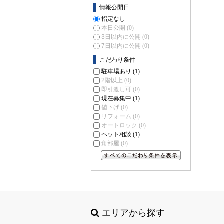
情報公開日
指定なし
本日公開
(0)
3日以内に公開
(0)
7日以内に公開
(0)
こだわり条件
駐車場あり
(1)
2階以上
(0)
即引渡し可
(0)
現在募集中
(1)
値下げ
(0)
リフォーム
(0)
オートロック
(0)
ペット相談
(1)
角部屋
(0)
すべてのこだわり条件を見る
エリアから探す