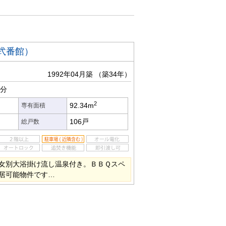
弐番館）
1992年04月築
（築34年）
9分
2
92.34m
専有面積
106戸
総戸数
女別大浴掛け流し温泉付き。ＢＢＱスペ
居可能物件です…