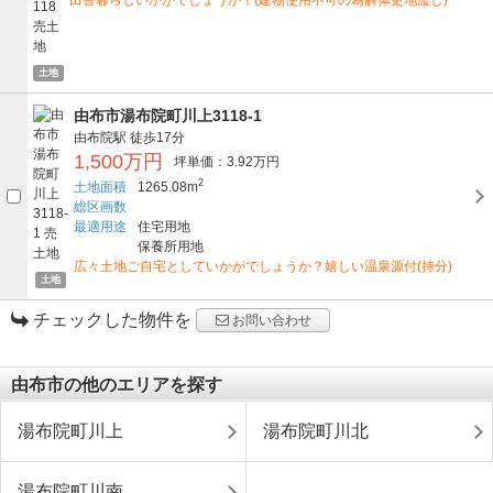
土地
由布市湯布院町川上3118-1
由布院駅
徒歩17分
1,500万円
坪単価：3.92万円
2
土地面積
1265.08m
総区画数
最適用途
住宅用地
保養所用地
広々土地ご自宅としていかがでしょうか？嬉しい温泉源付(持分)
土地
チェックした物件を
お問い合わせ
由布市の他のエリアを探す
湯布院町川上
湯布院町川北
湯布院町川南