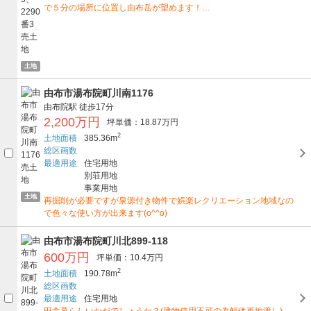
で５分の場所に位置し由布岳が望めます！…
土地
由布市湯布院町川南1176
由布院駅
徒歩17分
2,200万円
坪単価：18.87万円
2
土地面積
385.36m
総区画数
最適用途
住宅用地
別荘用地
事業用地
土地
再掘削が必要ですが泉源付き物件で娯楽レクリエーション地域なの
で色々な使い方が出来ます(o^^o)
由布市湯布院町川北899-118
600万円
坪単価：10.4万円
2
土地面積
190.78m
総区画数
最適用途
住宅用地
田舎暮らしいかがでしょうか？(建物使用不可の為解体更地渡し)