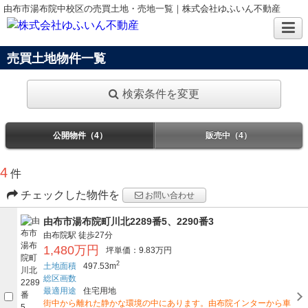
由布市湯布院中校区の売買土地・売地一覧｜株式会社ゆふいん不動産
売買土地物件一覧
検索条件を変更
公開物件（4）
販売中（4）
4
件
チェックした物件を
お問い合わせ
由布市湯布院町川北2289番5、2290番3
由布院駅
徒歩27分
1,480万円
坪単価：9.83万円
2
土地面積
497.53m
総区画数
最適用途
住宅用地
街中から離れた静かな環境の中にあります。由布院インターから車