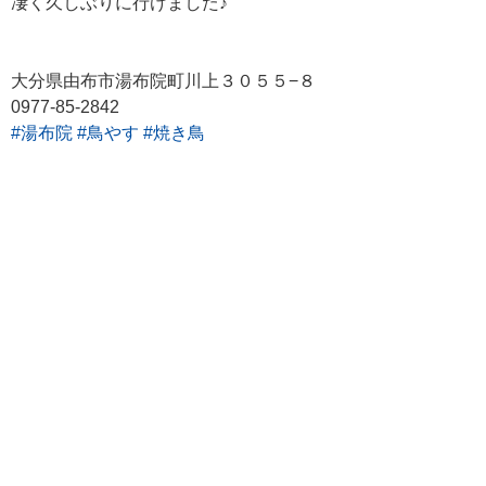
凄く久しぶりに行けました♪
大分県由布市湯布院町川上３０５５−８
0977-85-2842
#湯布院
#鳥やす
#焼き鳥