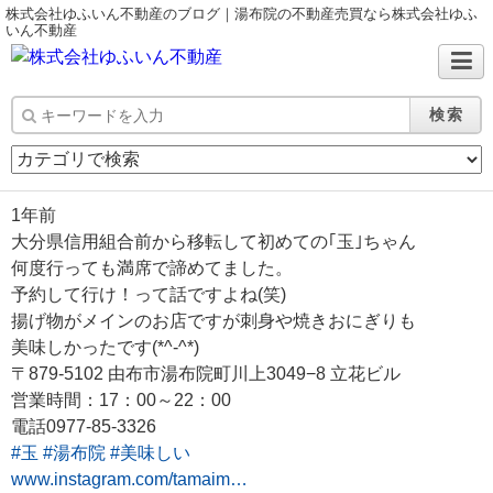
株式会社ゆふいん不動産のブログ｜湯布院の不動産売買なら株式会社ゆふ
いん不動産
検索
1年前
大分県信用組合前から移転して初めての｢玉｣ちゃん
何度行っても満席で諦めてました。
予約して行け！って話ですよね(笑)
揚げ物がメインのお店ですが刺身や焼きおにぎりも
美味しかったです(*^-^*)
〒879-5102 由布市湯布院町川上3049−8 立花ビル
営業時間：17：00～22：00
電話0977-85-3326
#玉
#湯布院
#美味しい
www.instagram.com/tamaim…