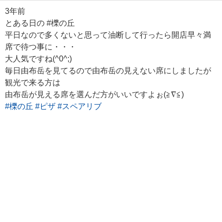
3年前
とある日の #櫟の丘
平日なので多くないと思って油断して行ったら開店早々満
席で待つ事に・・・
大人気ですね(^0^;)
毎日由布岳を見てるので由布岳の見えない席にしましたが
観光で来る方は
由布岳が見える席を選んだ方がいいですよぉ(≧∇≦)
#櫟の丘
#ピザ
#スペアリブ