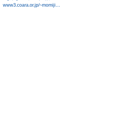
www3.coara.or.jp/~momiji…