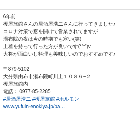
6年前
榎屋旅館さんの居酒屋浩二さんに行ってきました♪
コロナ対策で窓を開けて営業されてますが
湯布院の夜は今の時期でも寒い(笑)
上着を持って行った方が良いです(*^^)v
大将が面白いし料理も美味しいのでおすすめです♪
〒879-5102
大分県由布市湯布院町川上１０８６−２
榎屋旅館内
電話： 0977-85-2285
#居酒屋浩二
#榎屋旅館
#ホルモン
www.yufuin-enokiya.jp/ba…